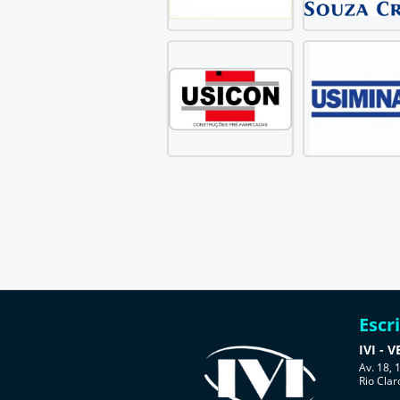
Escr
IVI -
Av. 18, 
Rio Clar