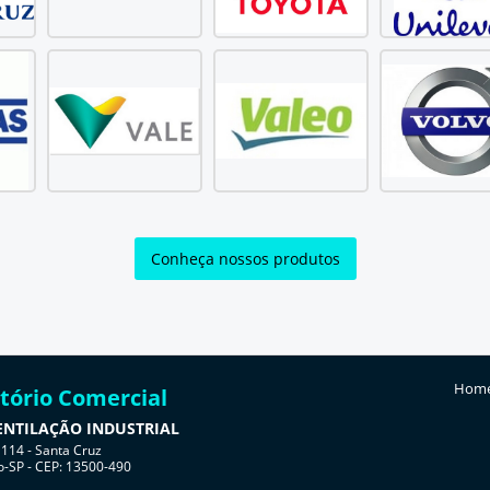
Conheça nossos produtos
Hom
itório Comercial
 VENTILAÇÃO INDUSTRIAL
1114 - Santa Cruz
o-SP - CEP: 13500-490