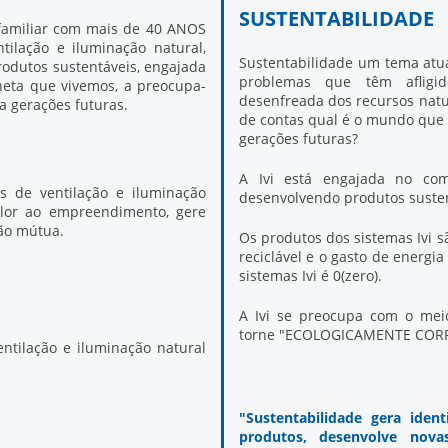
SUSTENTABILIDADE
a familiar com mais de 40 ANOS
ilação e iluminação natural,
Sustentabilidade um tema atu
odutos sustentáveis, engajada
problemas que têm afligi
eta que vivemos, a preocupa-
desenfreada dos recursos natur
 gerações futuras.
de contas qual é o mundo que 
gerações futuras?
A Ivi está engajada no com
s de ventilação e iluminação
desenvolvendo produtos susten
alor ao empreendimento, gere
ção mútua.
Os produtos dos sistemas Ivi 
reciclável e o gasto de energ
sistemas Ivi é 0(zero).
A Ivi se preocupa com o meio
torne "ECOLOGICAMENTE COR
ntilação e iluminação natural
"Sustentabilidade gera ident
produtos, desenvolve nova