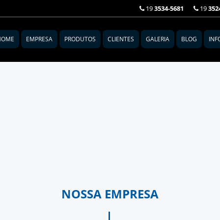
19
3534-5681
19
352
HOME
EMPRESA
PRODUTOS
CLIENTES
GALERIA
BLOG
INF
NOSSA EMPRESA