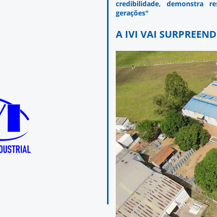
credibilidade, demonstra 
gerações"
A IVI VAI SURPREEN