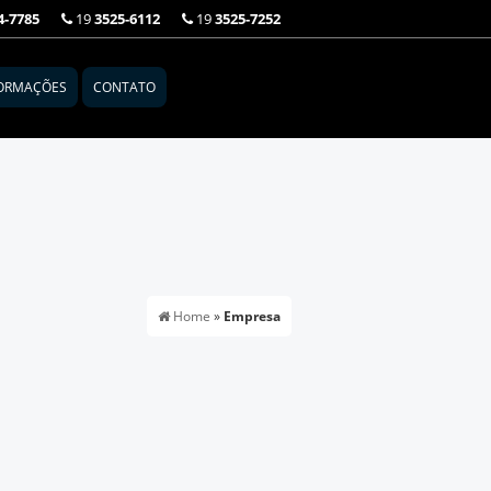
4-7785
19
3525-6112
19
3525-7252
ORMAÇÕES
CONTATO
Home
»
Empresa