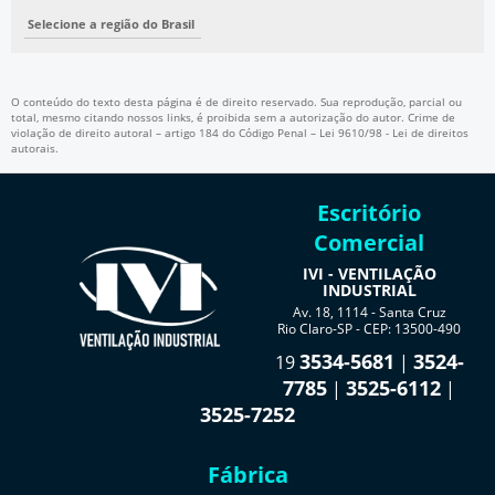
Selecione a região do Brasil
O conteúdo do texto desta página é de direito reservado. Sua reprodução, parcial ou
total, mesmo citando nossos links, é proibida sem a autorização do autor. Crime de
violação de direito autoral – artigo 184 do Código Penal –
Lei 9610/98 - Lei de direitos
autorais
.
Escritório
Comercial
IVI - VENTILAÇÃO
INDUSTRIAL
Av. 18, 1114 - Santa Cruz
Rio Claro-SP - CEP: 13500-490
3534-5681
3524-
19
|
7785
3525-6112
|
|
3525-7252
Fábrica