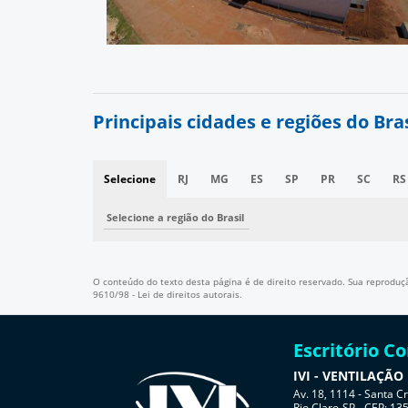
Principais cidades e regiões do Bra
Selecione
RJ
MG
ES
SP
PR
SC
RS
Selecione a região do Brasil
O conteúdo do texto desta página é de direito reservado. Sua reprodução
9610/98 - Lei de direitos autorais
.
Escritório C
IVI - VENTILAÇÃO
Av. 18, 1114 - Santa C
Rio Claro-SP - CEP: 13