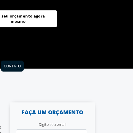
a seu orçamento agora
mesmo
CONTATO
FAÇA UM ORÇAMENTO
Digite seu email
s
e