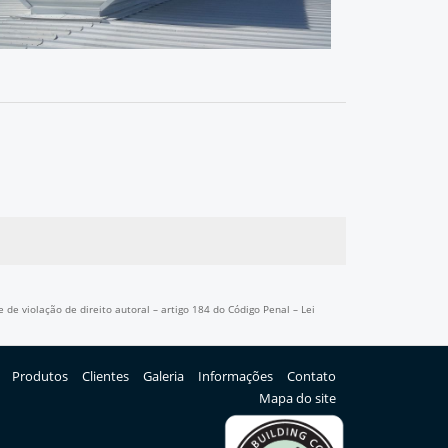
 de violação de direito autoral – artigo 184 do Código Penal –
Lei
Produtos
Clientes
Galeria
Informações
Contato
Mapa do site