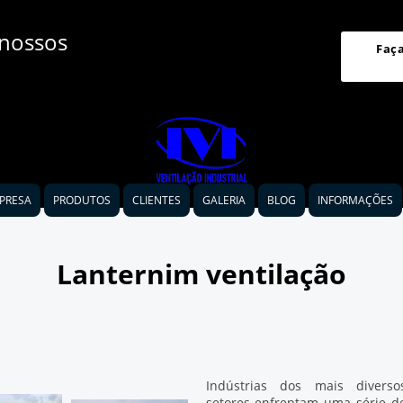
 nossos
Faç
PRESA
PRODUTOS
CLIENTES
GALERIA
BLOG
INFORMAÇÕES
Lanternim ventilação
Indústrias dos mais diverso
setores enfrentam uma série d