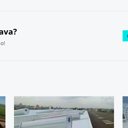
ava?
o!