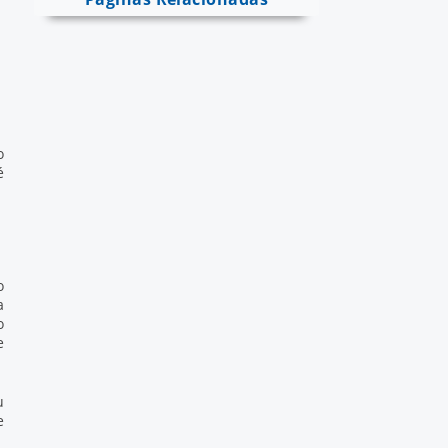
o
é
o
a
o
e
u
e