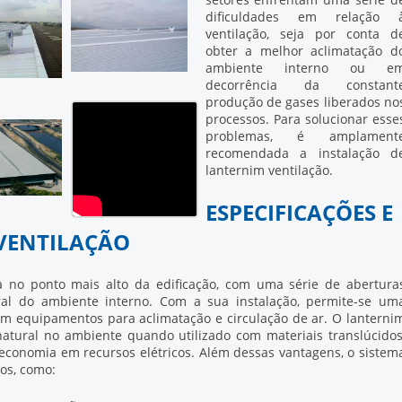
dificuldades em relação 
ventilação, seja por conta d
obter a melhor aclimatação d
ambiente interno ou e
decorrência da constant
produção de gases liberados no
processos. Para solucionar esse
problemas, é amplament
recomendada a instalação d
lanternim ventilação
.
ESPECIFICAÇÕES E
 VENTILAÇÃO
 no ponto mais alto da edificação, com uma série de abertura
ral do ambiente interno. Com a sua instalação, permite-se um
om equipamentos para aclimatação e circulação de ar. O
lanterni
atural no ambiente quando utilizado com materiais translúcidos
conomia em recursos elétricos. Além dessas vantagens, o sistem
os, como: