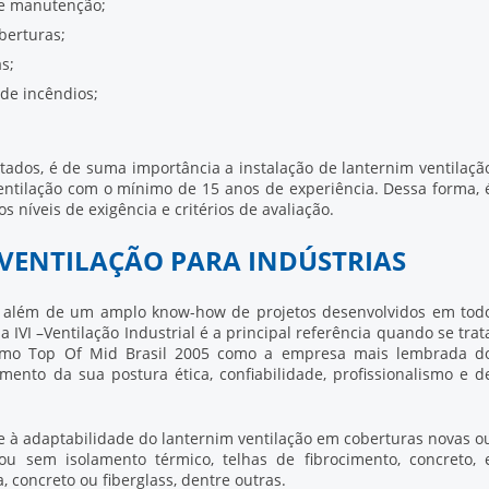
de manutenção;
berturas;
s;
de incêndios;
istados, é de suma importância a instalação de
lanternim ventilaçã
ntilação com o mínimo de 15 anos de experiência. Dessa forma, 
s níveis de exigência e critérios de avaliação.
VENTILAÇÃO PARA INDÚSTRIAS
, além de um amplo know-how de projetos desenvolvidos em tod
 IVI –Ventilação Industrial é a principal referência quando se trat
como Top Of Mid Brasil 2005 como a empresa mais lembrada d
nto da sua postura ética, confiabilidade, profissionalismo e d
e à adaptabilidade do
lanternim ventilação
em coberturas novas o
ou sem isolamento térmico, telhas de fibrocimento, concreto, 
concreto ou fiberglass, dentre outras.