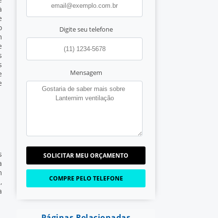
à
e
o
Digite seu telefone
m
e
s
s
Mensagem
e
e
s
SOLICITAR MEU ORÇAMENTO
a
m
COMPRE PELO TELEFONE
,
a
Páginas Relacionadas