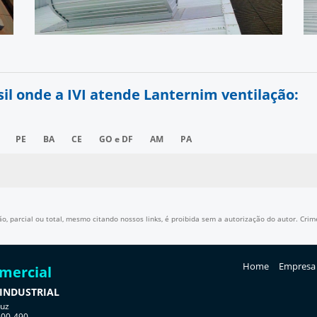
sil onde a IVI atende Lanternim ventilação:
PE
BA
CE
GO e DF
AM
PA
, parcial ou total, mesmo citando nossos links, é proibida sem a autorização do autor. Crime
Home
Empresa
omercial
 INDUSTRIAL
ruz
500-490